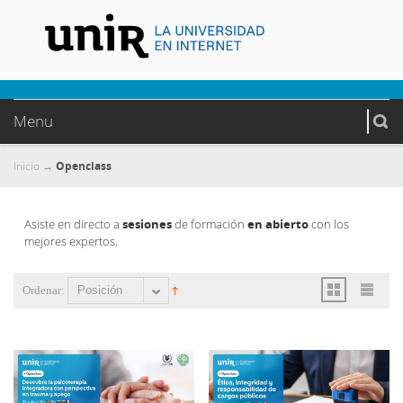
Menu
Inicio
Openclass
→
Asiste en directo a
sesiones
de formación
en abierto
con los
mejores expertos.
Ordenar:
Posición