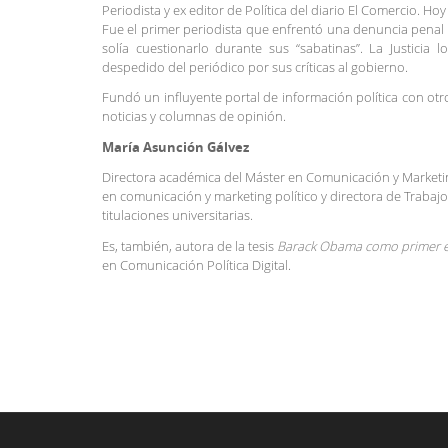
Periodista y ex editor de Política del diario El Comercio. Ho
Fue el primer periodista que enfrentó una denuncia penal 
solía cuestionarlo durante sus “sabatinas”. La Justicia 
despedido del periódico por sus críticas al gobierno.
Fundó un influyente portal de información política con ot
noticias y columnas de opinión.
María Asunción Gálvez
Directora académica del Máster en Comunicación y Marketin
en comunicación y marketing político y directora de Trabajo
titulaciones universitarias.
Es, también, autora de la tesis
Barack Obama como primer e-p
en Comunicación Política Digital.