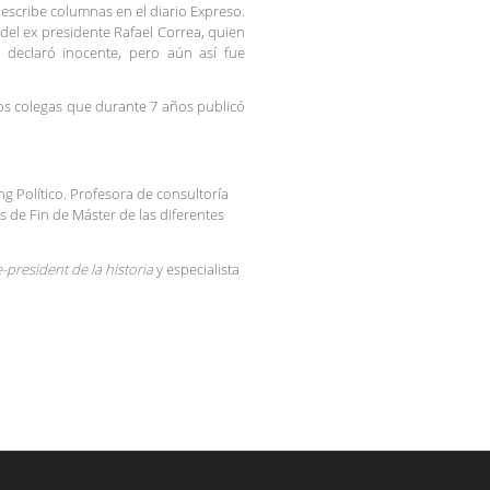
y escribe columnas en el diario Expreso.
del ex presidente Rafael Correa, quien
lo declaró inocente, pero aún así fue
ros colegas que durante 7 años publicó
g Político. Profesora de consultoría
s de Fin de Máster de las diferentes
resident de la historia
y especialista