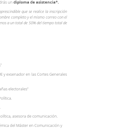
ndrás un
diploma de asistencia*.
rescindible que se realice la inscripción
nombre completo y el mismo correo con el
enos a un total de 50% del tiempo total de
A"
UE y exsenador en las Cortes Generales
añas electorales”
lítica.
.
política, asesora de comunicación.
émica del Máster en Comunicación y