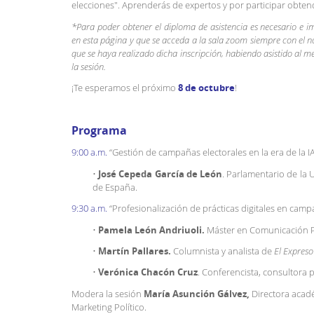
elecciones". Aprenderás de expertos y por participar obte
*Para poder obtener el diploma de asistencia es necesario e imp
en esta página y que se acceda a la sala zoom siempre con el 
que se haya realizado dicha inscripción, habiendo asistido al m
la sesión.
¡Te esperamos el próximo
8 de octubre
!
Programa
9:00 a.m.
“Gestión de campañas electorales en la era de la I
•
José Cepeda García de León
. Parlamentario de la 
de España.
9:30 a.m.
“Profesionalización de prácticas digitales en camp
•
Pamela León Andriuoli.
Máster en Comunicación Po
•
Martín Pallares.
Columnista y analista de
El Expreso
•
Verónica Chacón Cruz
. Conferencista, consultora 
Modera la sesión
María Asunción Gálvez,
Directora acad
Marketing Político.