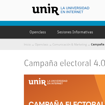
Openclass
Sesiones Informativas
Inicio
Openclass
Comunicación & Marketing
Campaña el
→
→
→
Campaña electoral 4.0: