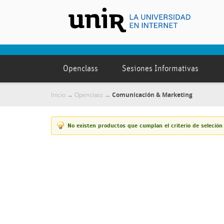
Openclass
Sesiones Informativas
Inicio
Openclass
Comunicación & Marketing
→
→
No existen productos que cumplan el criterio de seleción